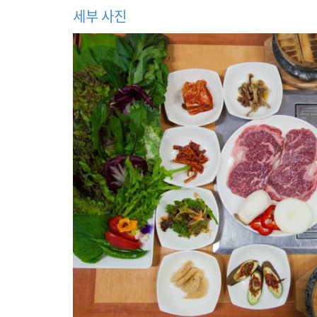
태
세부 사진
구
이
쌈
밥
,
이
효
석
문
학
관
,
허
브
나
라
,
휘
닉
스
파
크