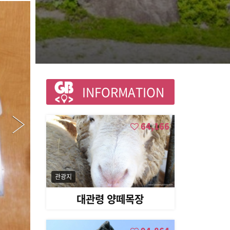
INFORMATION
64,166
관광지
대관령 양떼목장