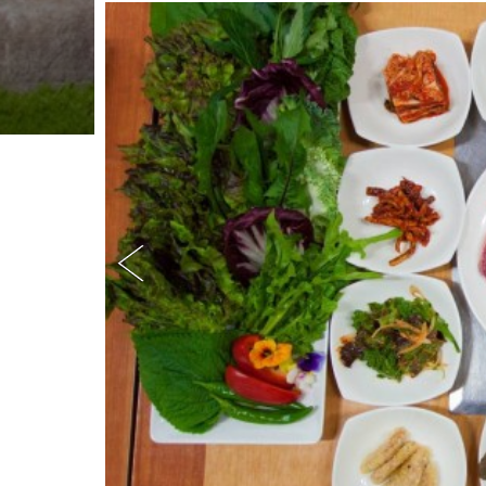
D
D
:
강
원
도
평
창
군
봉
평
면
태
기
로
8
5
(
한
우
,
황