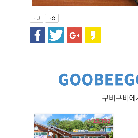
/
블
루
이전
다음
캐
니
언
,
흥
정
계
곡
GOOBEEG
구비구비에서
13,792