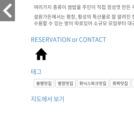
집
여러가지 종류이 쌈밥을 주인이 직접 정성껏 만든 
,
설원가든에서는 평창, 횡성의 특산물로 잘 알려진 한우
휘
수용할 수 있는 방이 따로있어 소규모 모임부터 대
팍
맛
집
RESERVATION or CONTACT
,
더
덕
구
이
태그
쌈
밥
,
봉평맛집
평창맛집
휘닉스파크맛집
휘팍맛집
생
삼
지도에서 보기
겹
쌈
밥
,
맛
집