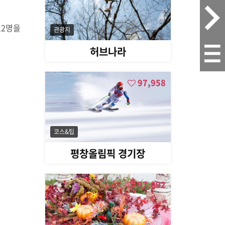
12명을
관광지
허브나라
97,958
코스&팁
평창올림픽 경기장
97,092