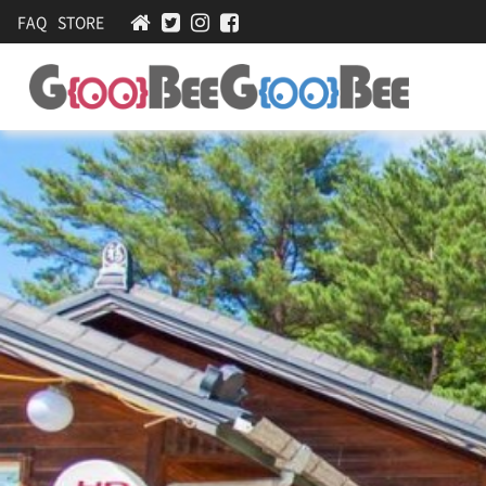
FAQ
STORE
설
[
생
원
등
가
심
쌈
든-
밥
맛
,
차
집
돌
·
박
이
멋
쌈
집
밥
,
황
태