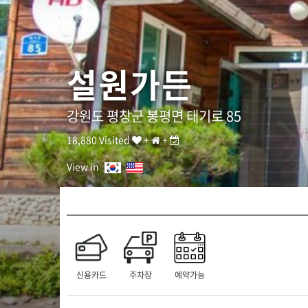
구
이
쌈
밥
]
설원가든
T
E
L
:
강원도 평창군 봉평면 태기로 85
0
3
18,880 Visited
+
+
3
-
View in
3
3
4
-
1
8
3
0
신용카드
주차장
예약가능
/
A