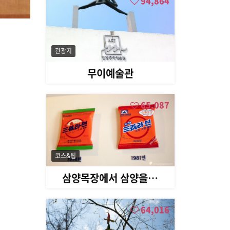
94,864
관광지
무이예술관
65,087
코스&팁
삼양목장에서 삼양을…
64,016