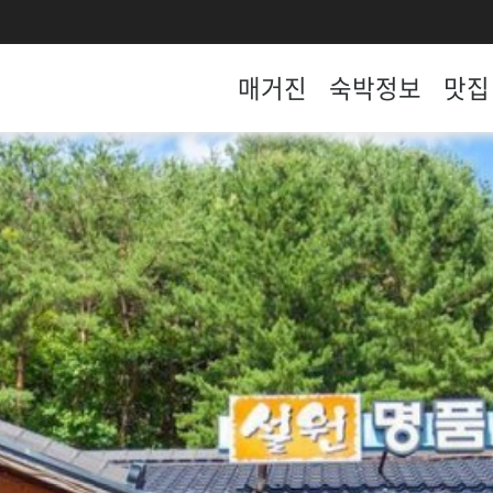
매거진
숙박정보
맛집