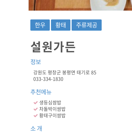
태
,
주
류
한우
황태
주류제공
제
공
)
설원가든
봉
평
맛
정보
집
,
강원도 평창군 봉평면 태기로 85
평
033-334-1830
창
맛
집
추천메뉴
,
생등심쌈밥
휘
닉
차돌박이쌈밥
스
황태구이쌈밥
파
크
소 개
맛