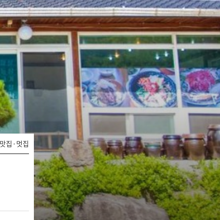
맛집·멋집