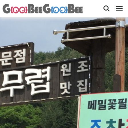
Search
Menu
메
[
메
밀
밀
꽃
물
국
필
수
무
,
산
렵-
채
맛
비
빔
집
국
·
수
,
멋
엄
집
마
순
메
밀