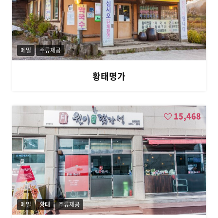
메밀
주류제공
황태명가
15,468
메밀
황태
주류제공