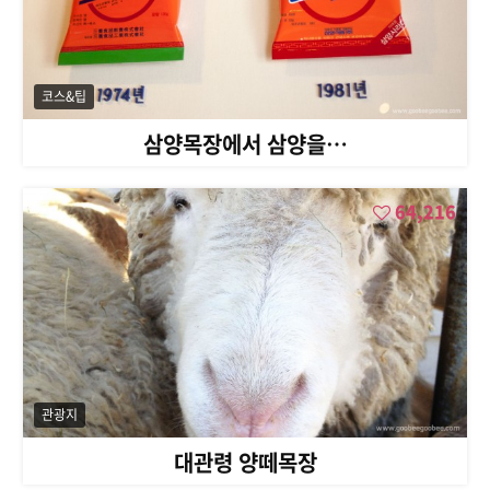
코스&팁
삼양목장에서 삼양을…
64,216
관광지
대관령 양떼목장