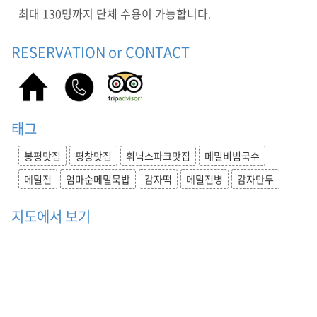
집
최대 130명까지 단체 수용이 가능합니다.
,
메
RESERVATION or CONTACT
밀
비
빔
국
수
,
태그
메
밀
봉평맛집
평창맛집
휘닉스파크맛집
메밀비빔국수
전
메밀전
엄마순메밀묵밥
감자떡
메밀전병
감자만두
,
엄
마
지도에서 보기
순
메
밀
묵
밥
,
감