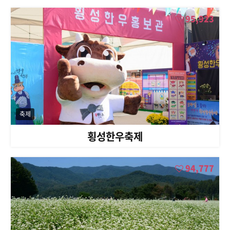
95,923
축제
횡성한우축제
94,777