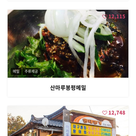
12,115
메밀
주류제공
산마루봉평메밀
12,748