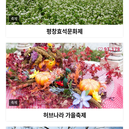
축제
평창효석문화제
97,178
축제
허브나라 가을축제