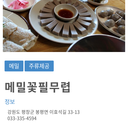
D
:
강
원
도
평
창
군
봉
평
면
메밀
주류제공
이
효
석
메밀꽃필무렵
길
3
3
정보
-
1
강원도 평창군 봉평면 이효석길 33-13
3
033-335-4594
(
메