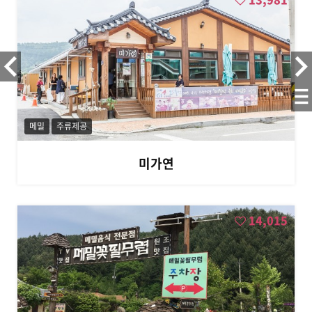
메밀
주류제공
미가연
14,015