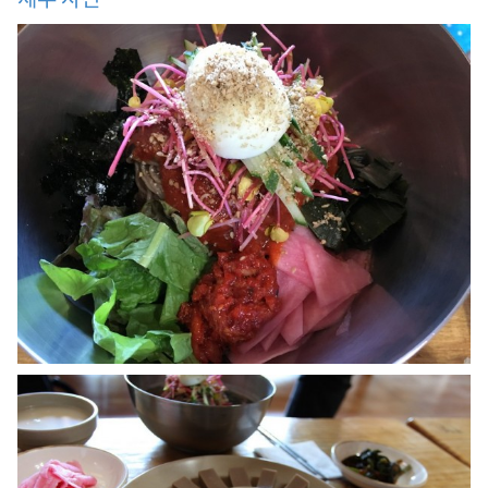
,
메
밀
물
국
수
,
산
채
비
빔
국
수
,
엄
마
순
메
밀
묵
무
침
,