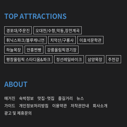
TOP ATTRACTIONS
경포대/주문진
오대천/수항,막동,장전계곡
휘닉스파크/블루캐니언
치악산/구룡사
이효석문학관
하늘목장
안흥찐빵
강릉올림픽경기장
평창올림픽 스타디움&파크
정선레일바이크
삼양목장
주천강
ABOUT
매거진
숙박정보
맛집·멋집
즐길거리
뉴스
가이드
개인정보처리방침
이용약관
저작권안내
회사소개
광고 및 제휴문의