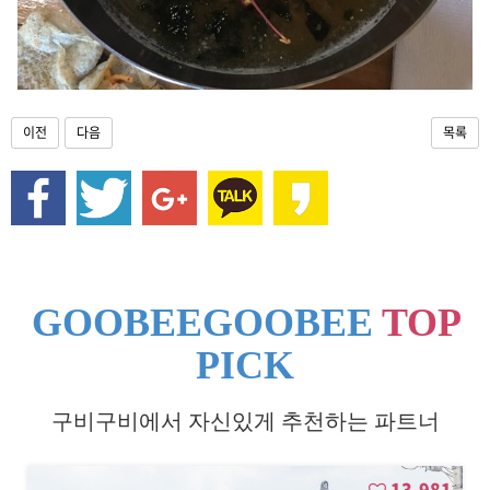
언
,
흥
정
계
곡
이전
다음
목록
GOOBEEGOOBEE
TOP
PICK
구비구비에서 자신있게 추천하는 파트너
13,981