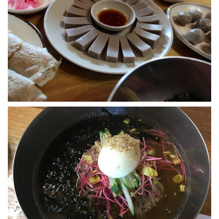
이
효
석
문
학
관
,
허
브
나
라
,
휘
닉
스
파
크
/
블
루
캐
니