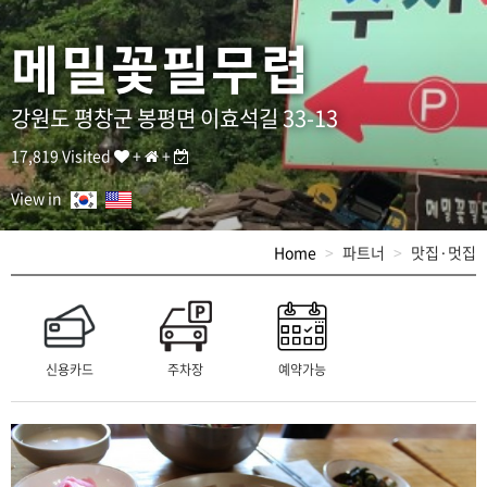
묵
무
메밀꽃필무렵
침
]
T
E
강원도 평창군 봉평면 이효석길 33-13
L
:
17,819 Visited
+
+
0
3
View in
3
-
Home
파트너
맛집·멋집
3
3
5
-
4
5
신용카드
주차장
예약가능
9
4
/
A
D