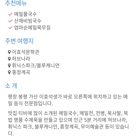
밀
추천메뉴
,
메밀물국수
주
류
산채비빔국수
제
엄마순메밀묵무침
공
)
주변 여행지
봉
평
이효석문학관
맛
허브나라
집
휘닉스파크/블루캐니언
,
흥정계곡
평
창
소 개
맛
집
평창 봉평 가산 이효석생가 바로 오른쪽에 위치하고 있는 메
,
밀 음식 전문점입니다.
휘
닉
맛집 티비에 많이 소개된 메밀국수, 메밀전, 전병, 묵사발, 묵
스
밥 명품 수제묵을 만들고 있으며 인근 5분 거리에 허브나라,
파
휘닉스 파크, 블루캐니언, 흥정계곡, 무이예술관 등이 있습니
크
다.
맛