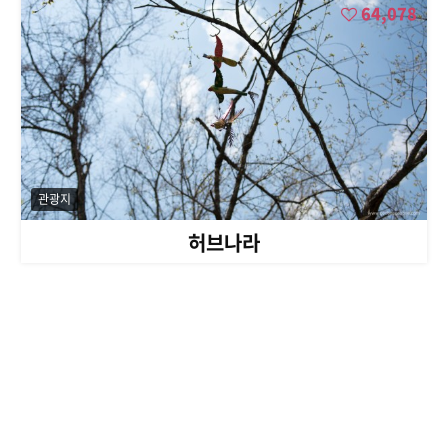
64,078
관광지
허브나라