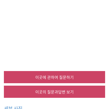
자
떡
,
메
밀
전
병
,
감
자
만
두
,
맛
집
,
이곳에 관하여 질문하기
식
당
,
이곳의 질문과답변 보기
음
식
점
세부 사진