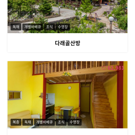
독채
개별바베큐
조식
수영장
다래골산방
62,981
복층
독채
개별바베큐
조식
수영장