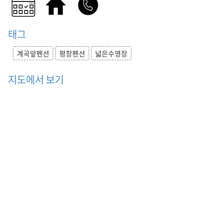
,
숙
박
태그
,
가
계곡앞펜션
평창펜션
넓은수영장
족
커
지도에서 보기
플
펜
션
,
계
곡
앞
펜
션
,
수
영
장
,
대