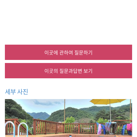
관
령
양
떼
목
장
,
오
대
이곳에 관하여 질문하기
산
/
월
이곳의 질문과답변 보기
정
사
,
세부 사진
이
효
석
문
학
관
,