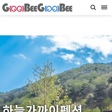
Search
Menu
하
[
가
늘
족
가
커
플
까
펜
이
션
,
펜
계
션-
곡
앞
숙
펜
박
션
,
수
영
장
]
하늘가까이펜션
T