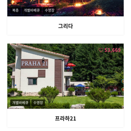
복층
개별바베큐
수영장
그리다
53,669
개별바베큐
수영장
프라하21