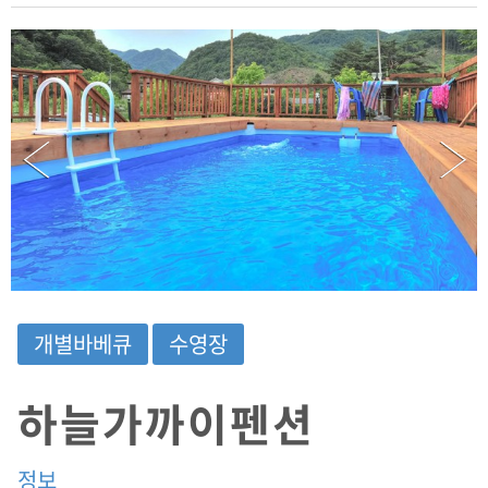
도
평
창
군
봉
평
면
흥
정
계
곡
3
길
5
2
개별바베큐
수영장
(
개
별
하늘가까이펜션
바
베
큐
,
정보