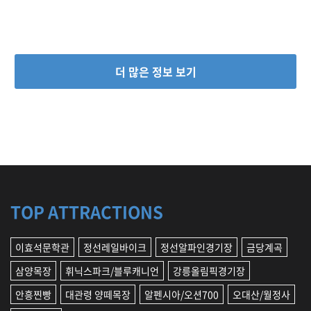
더 많은 정보 보기
TOP ATTRACTIONS
이효석문학관
정선레일바이크
정선알파인경기장
금당계곡
삼양목장
휘닉스파크/블루캐니언
강릉올림픽경기장
안흥찐빵
대관령 양떼목장
알펜시아/오션700
오대산/월정사