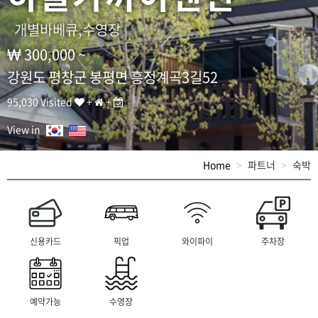
E
L
개별바베큐,수영장
:
0
300,000 ~
1
0
강원도 평창군 봉평면 흥정계곡3길52
-
7
95,030 Visited
+
+
1
1
View in
4
-
Home
파트너
숙박
7
3
9
1
/
A
신용카드
픽업
와이파이
주차장
D
D
:
강
예약가능
수영장
원