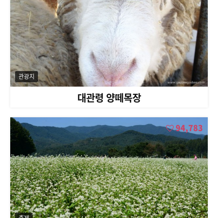
관광지
대관령 양떼목장
94,783
축제