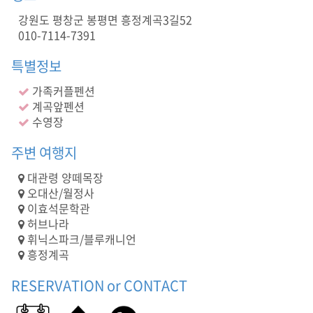
수
영
강원도 평창군 봉평면 흥정계곡3길52
장
010-7114-7391
)
계
특별정보
곡
앞
가족커플펜션
펜
계곡앞펜션
션
수영장
,
평
주변 여행지
창
펜
대관령 양떼목장
션
오대산/월정사
,
이효석문학관
넓
허브나라
은
휘닉스파크/블루캐니언
수
흥정계곡
영
장
RESERVATION or CONTACT
,
펜
션