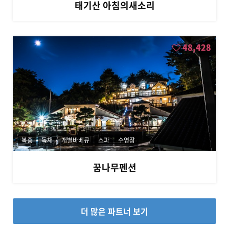
태기산 아침의새소리
48,428
복층
독채
개별바베큐
스파
수영장
꿈나무펜션
더 많은 파트너 보기