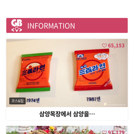
INFORMATION
65,153
코스&팁
삼양목장에서 삼양을…
97,179