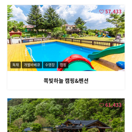
57,433
독채
개별바베큐
수영장
캠핑
쪽빛하늘 캠핑&펜션
61,433