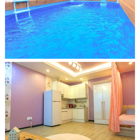
허
브
나
라
,
휘
닉
스
파
크
/
블
루
캐
니
언
,
흥
정
계
곡