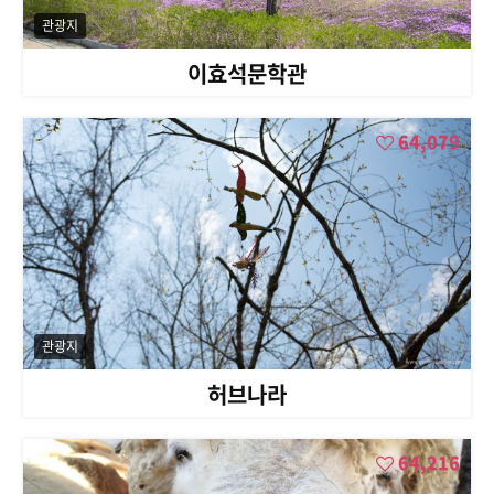
관광지
이효석문학관
64,079
관광지
허브나라
64,216