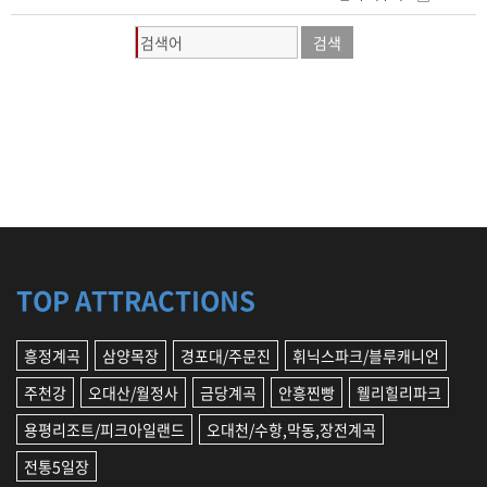
TOP ATTRACTIONS
흥정계곡
삼양목장
경포대/주문진
휘닉스파크/블루캐니언
주천강
오대산/월정사
금당계곡
안흥찐빵
웰리힐리파크
용평리조트/피크아일랜드
오대천/수항,막동,장전계곡
전통5일장