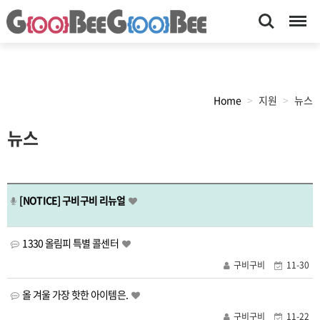
Search
Menu
Home
지원
뉴스
목
뉴스
록
[NOTICE]
구비구비 리뉴얼
1330 올림피 특별 콜센터
구비구비
11-30
올 겨울 가장 핫한 아이템은.
구비구비
11-22