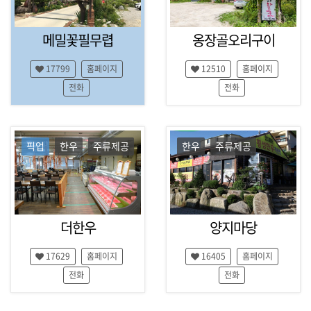
,
여
행
메밀꽃필무렵
옹장골오리구이
팁
,
17799
홈페이지
12510
홈페이지
잡
지
전화
전화
,
예
약
대
픽업
한우
주류제공
한우
주류제공
행
더한우
양지마당
17629
홈페이지
16405
홈페이지
전화
전화