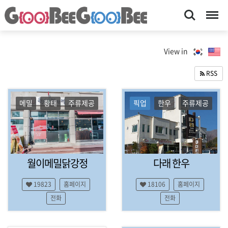
Search
Menu
맛
강
원
집
View in
,
·
여
RSS
행
멋
,
집-
가
메밀
황태
주류제공
픽업
한우
주류제공
이
구
드
비
,
매
구
거
비
진
월이메밀닭강정
다래 한우
,
｜
평
19823
홈페이지
18106
홈페이지
＃
창
,
전화
전화
1
횡
대
성