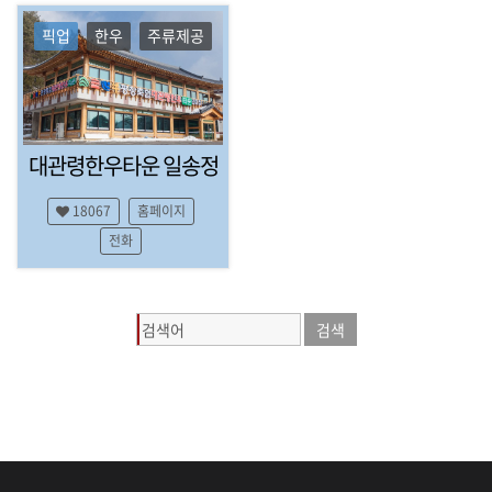
픽업
한우
주류제공
대관령한우타운 일송정
18067
홈페이지
전화