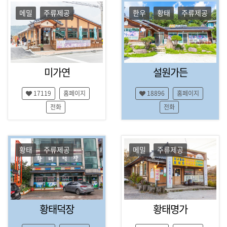
,
한
강
메밀
주류제공
한우
황태
주류제공
민
릉
,
국
정
여
선
,
행
미가연
설원가든
영
매
월
,
17119
홈페이지
18896
홈페이지
거
2
전화
전화
진
0
1
8
동
황태
주류제공
메밀
주류제공
계
올
림
픽
,
숙
황태덕장
황태명가
박
,