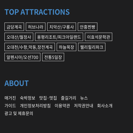
TOP ATTRACTIONS
금당계곡
허브나라
치악산/구룡사
안흥찐빵
오대산/월정사
용평리조트/피크아일랜드
이효석문학관
오대천/수항,막동,장전계곡
하늘목장
웰리힐리파크
알펜시아/오션700
전통5일장
ABOUT
매거진
숙박정보
맛집·멋집
즐길거리
뉴스
가이드
개인정보처리방침
이용약관
저작권안내
회사소개
광고 및 제휴문의