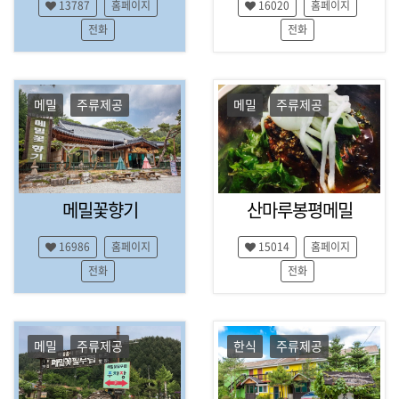
13787
홈페이지
16020
홈페이지
펜
션
전화
전화
,
캠
핑
,
메밀
주류제공
메밀
주류제공
식
당
,
맛
집
메밀꽃향기
산마루봉평메밀
,
레
저
16986
홈페이지
15014
홈페이지
,
전화
전화
정
보
,
여
메밀
주류제공
한식
주류제공
행
코
스