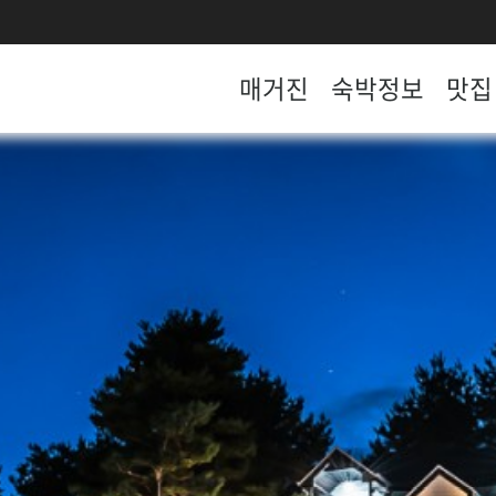
매거진
숙박정보
맛집