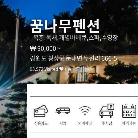
영
장
,
꿈나무펜션
웰
리
힐
복층,독채,개별바베큐,스파,수영장
리
(
90,000 ~
워
터
강원도 횡성군 둔내면 두원리 666-5
플
래
93,972 Visited
+
+
닛
)
3
분
거
리
]
T
E
신용카드
픽업
와이파이
주차장
예약가능
L
: