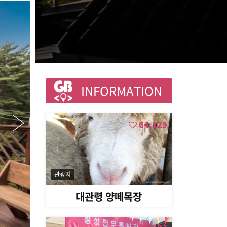
INFORMATION
64,129
관광지
대관령 양떼목장