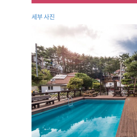
,
복
층
세부 사진
가
족
객
실
,
야
외
수
영
장
,
웰
리
힐
리
(
워
터
플
래