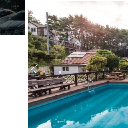
0
1
0
-
2
7
6
6
-
8
4
8
9
/
A
D
D
:
강
원
도
횡