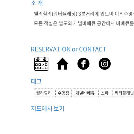
소 개
베
큐
웰리힐리(워터플래닛) 3분거리에 있으며 야외수영장
,
모든 객실은 별도의 개별바베큐 공간에서 바베큐를
스
파
,
수
영
RESERVATION or CONTACT
장
)
웰
리
힐
태그
리
,
웰리힐리
수영장
개별바베큐
스파
워터플래닛
수
영
장
지도에서 보기
,
개
별
바