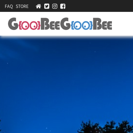
FAQ
STORE
꿈
[
스
나
파
무
객
실
펜
,
션-
복
층
숙
가
박
족
객
실
,
야
외
수