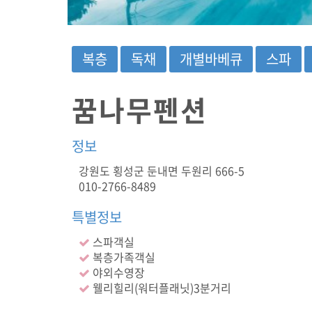
성
군
둔
내
복층
독채
개별바베큐
스파
면
두
원
꿈나무펜션
리
6
6
정보
6
-
강원도 횡성군 둔내면 두원리 666-5
5
010-2766-8489
(
복
층
특별정보
,
스파객실
독
채
복층가족객실
,
야외수영장
개
웰리힐리(워터플래닛)3분거리
별
바