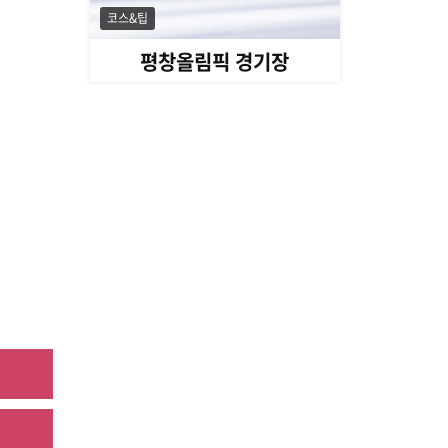
코스&팁
평창올림픽 경기장