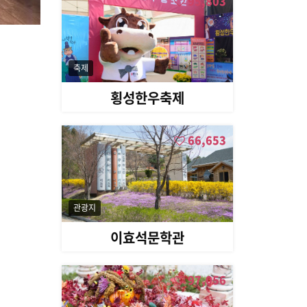
95,803
축제
횡성한우축제
66,653
관광지
이효석문학관
97,056