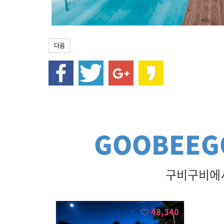
닛
)
3
분
다음
거
리
,
안
흥
찐
빵
,
웰
GOOBEEG
리
힐
리
파
구비구비에서
크
,
이
효
48,340
석