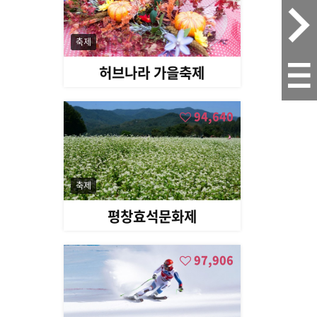
축제
허브나라 가을축제
94,640
축제
평창효석문화제
97,906