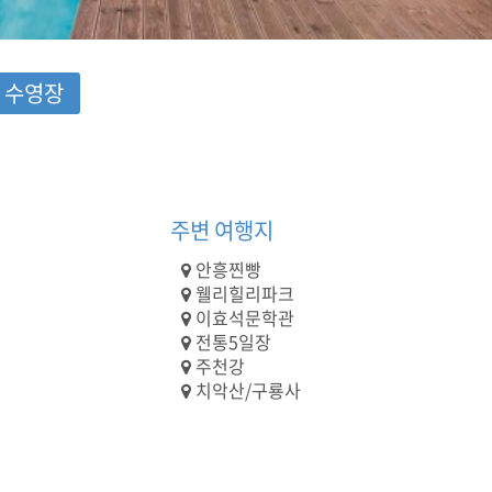
수영장
주변 여행지
안흥찐빵
웰리힐리파크
이효석문학관
전통5일장
주천강
치악산/구룡사