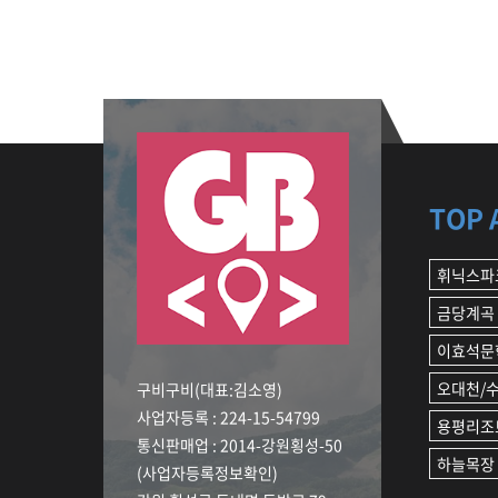
TOP 
휘닉스파
금당계곡
이효석문
오대천/
구비구비(대표:김소영)
사업자등록 : 224-15-54799
용평리조
통신판매업 : 2014-강원횡성-50
하늘목장
(사업자등록정보확인)