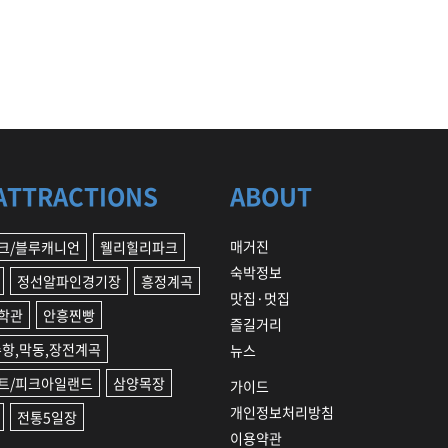
ATTRACTIONS
ABOUT
매거진
크/블루캐니언
웰리힐리파크
숙박정보
정선알파인경기장
흥정계곡
맛집·멋집
학관
안흥찐빵
즐길거리
수항,막동,장전계곡
뉴스
트/피크아일랜드
삼양목장
가이드
개인정보처리방침
전통5일장
이용약관