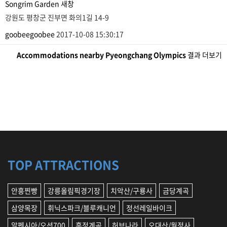
Songrim Garden
새창
강원도 평창군 진부면 화의1길 14-9
goobeegoobee
2017-10-08 15:30:17
Accommodations nearby Pyeongchang Olympics
결과 더보기
TOP ATTRACTIONS
안흥찐빵
강릉올림픽경기장
치악산/구룡사
금당계곡
삼양목장
휘닉스파크/블루캐니언
정선레일바이크
알펜시아/오션700
흥정계곡
허브나라
오대산/월정사