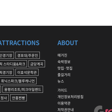
ATTRACTIONS
ABOUT
매거진
인경기장
경포대/주문진
숙박정보
픽 스타디움&파크
금당계곡
맛집·멋집
픽경기장
이효석문학관
즐길거리
휘닉스파크/블루캐니언
뉴스
용평리조트/피크아일랜드
가이드
개인정보처리방침
월정사
안흥찐빵
이용약관
저작권안내