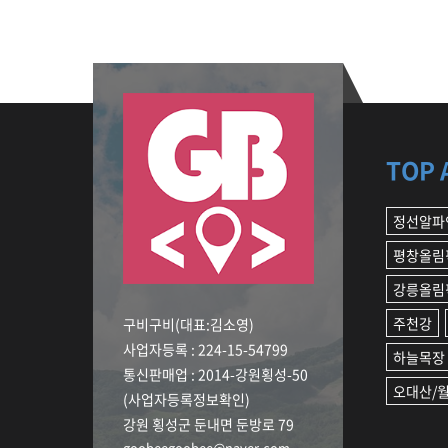
TOP 
정선알파
평창올림
강릉올림
주천강
구비구비(대표:김소영)
사업자등록 : 224-15-54799
하늘목장
통신판매업 : 2014-강원횡성-50
오대산/
(사업자등록정보확인)
강원 횡성군 둔내면 둔방로 79
goobeegoobee@naver.com