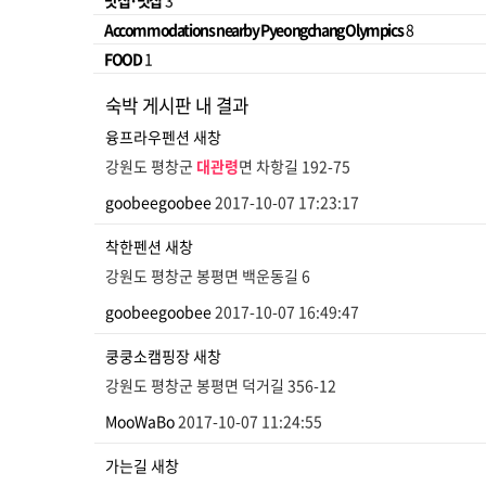
맛집·멋집
3
Accommodations nearby Pyeongchang Olympics
8
FOOD
1
숙박 게시판 내 결과
융프라우펜션
새창
강원도 평창군
대관령
면 차항길 192-75
goobeegoobee
2017-10-07 17:23:17
착한펜션
새창
강원도 평창군 봉평면 백운동길 6
goobeegoobee
2017-10-07 16:49:47
쿵쿵소캠핑장
새창
강원도 평창군 봉평면 덕거길 356-12
MooWaBo
2017-10-07 11:24:55
가는길
새창