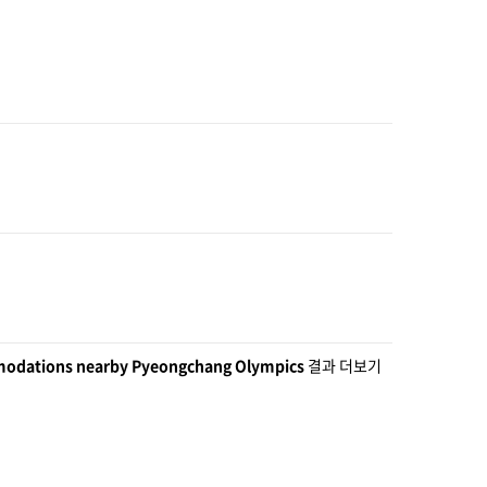
odations nearby Pyeongchang Olympics
결과 더보기