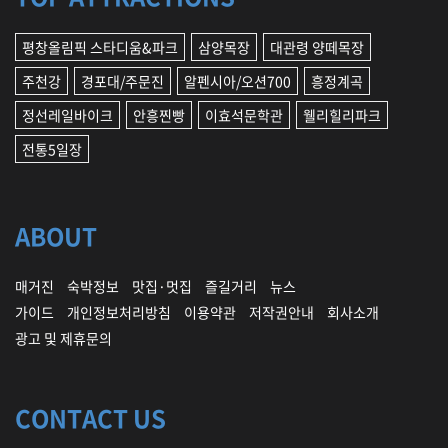
평창올림픽 스타디움&파크
삼양목장
대관령 양떼목장
주천강
경포대/주문진
알펜시아/오션700
흥정계곡
정선레일바이크
안흥찐빵
이효석문학관
웰리힐리파크
전통5일장
ABOUT
매거진
숙박정보
맛집·멋집
즐길거리
뉴스
가이드
개인정보처리방침
이용약관
저작권안내
회사소개
광고 및 제휴문의
CONTACT US