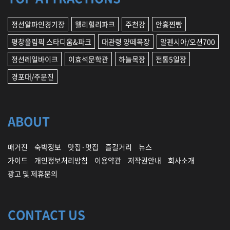
정선알파인경기장
웰리힐리파크
주천강
안흥찐빵
평창올림픽 스타디움&파크
대관령 양떼목장
알펜시아/오션700
정선레일바이크
이효석문학관
하늘목장
전통5일장
경포대/주문진
ABOUT
매거진
숙박정보
맛집·멋집
즐길거리
뉴스
가이드
개인정보처리방침
이용약관
저작권안내
회사소개
광고 및 제휴문의
CONTACT US