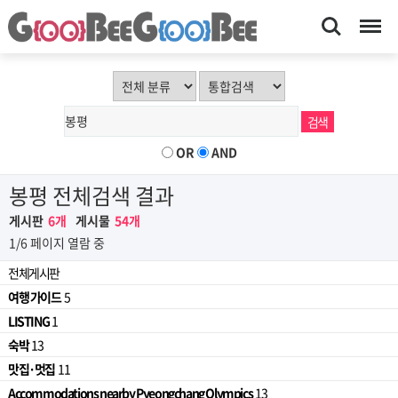
Search
Menu
OR
AND
봉평 전체검색 결과
게시판
6개
게시물
54개
1/6 페이지 열람 중
전체게시판
여행 가이드
5
LISTING
1
숙박
13
맛집·멋집
11
Accommodations nearby Pyeongchang Olympics
13