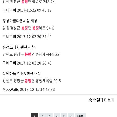
강원 평창군
봉평
면 팔송로 248-24
구비구비
2017-12-22 09:43:19
평창아름다운세상
새창
강원 평창군
봉평
면
봉평
북로 94-6
구비구비
2017-12-03 20:34:49
흥정스케치 펜션
새창
강원도 평창군
봉평
면 흥정계곡4길 33
구비구비
2017-12-03 20:28:49
쪽빛하늘 캠핑&펜션
새창
강원도 평창군
봉평
면 흥정계곡길 20-5
MooWaBo
2017-10-15 14:43:33
숙박
결과 더보기
1
2
3
4
5
6
맨끝