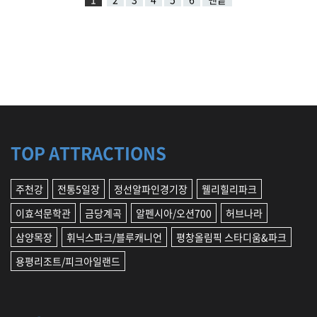
TOP ATTRACTIONS
주천강
전통5일장
정선알파인경기장
웰리힐리파크
이효석문학관
금당계곡
알펜시아/오션700
허브나라
삼양목장
휘닉스파크/블루캐니언
평창올림픽 스타디움&파크
용평리조트/피크아일랜드