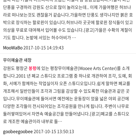
단풍을 구경하러 강원도 산으로 많이 놀러오는데.. 이제 가을여행은 허브나
라로 떠나보는것도 괜찮을거 같습니다.가을하면 단풍도 생각나지만 붉은 호
박으로 장식하는 할로윈이 있습니다.허브나라 곳곳에 할로윈 장식들이 있고
의상을 무료로 대여해서 입어볼 수도 있습니다.{광고}가을은 수확의 계절이
기도 합니다. 논밭에 서있는 허수아비가 …
MooWaBo
2017-10-15 14:19:43
무이예술관
새창
강원도 평창군
봉평
에 있는 평창무이예술관(Mooee Arts Center)를 소개
합니다.2001 년 폐교 스튜디오 프로그램 중 하나로 개관하여 조각, 도예, 회
화, 서예가 함께하는 작업실이자 오픈 스튜디오입니다.쉽게 말하면 폐교를
개조해서 일반인들이 조각과 그림을 감상할 수 있도록한 미술관과 같은 곳
입니다.무이예술관에 들어서면 예전에는 운동장이 었을 넓은 야외 공간에
다양한 조각들이 전시되어있는 조각공원을 만나게 됩니다. 주변이 나무로
둘러쌓여있어서 자연속 예술공간을 만들어냅니다.{광고}폐교를 스튜디오
로 개조한 예술관이라 내부로 들…
goobeegoobee
2017-10-15 13:50:13