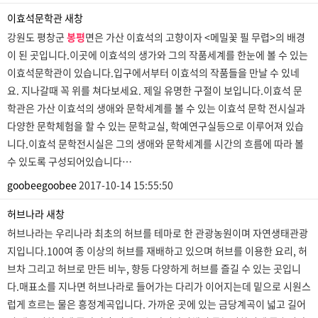
이효석문학관
새창
강원도 평창군
봉평
면은 가산 이효석의 고향이자 <메밀꽃 필 무렵>의 배경
이 된 곳입니다.이곳에 이효석의 생가와 그의 작품세계를 한눈에 볼 수 있는
이효석문학관이 있습니다.입구에서부터 이효석의 작품들을 만날 수 있네
요. 지나갈때 꼭 위를 쳐다보세요. 제일 유명한 구절이 보입니다.이효석 문
학관은 가산 이효석의 생애와 문학세계를 볼 수 있는 이효석 문학 전시실과
다양한 문학체험을 할 수 있는 문학교실, 학예연구실등으로 이루어져 있습
니다.이효석 문학전시실은 그의 생애와 문학세계를 시간의 흐름에 따라 볼
수 있도록 구성되어있습니다…
goobeegoobee
2017-10-14 15:55:50
허브나라
새창
허브나라는 우리나라 최초의 허브를 테마로 한 관광농원이며 자연생태관광
지입니다.100여 종 이상의 허브를 재배하고 있으며 허브를 이용한 요리, 허
브차 그리고 허브로 만든 비누, 향등 다양하게 허브를 즐길 수 있는 곳입니
다.매표소를 지나면 허브나라로 들어가는 다리가 이어지는데 밑으로 시원스
럽게 흐르는 물은 흥정계곡입니다. 가까운 곳에 있는 금당계곡이 넓고 길어