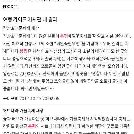
FOOD
11
여행 가이드 게시판 내 결과
평창효석문화제
새창
평창효석문화제아마 많은 분들이
봉평
메밀꽃축제로 잘 알고 계실 것입니다.
가산 이효석 선생과 그의 소설 "메밀꽃필무렵"을 기념하기 위해 열리는 축
제입니다.
봉평
은 가산 이효석 선생의 고향이자 소설의 배경이기도 한 곳입
니다.평창효석문화제(메밀꽃축제)는 이효석 생가와 효석문화마을 일원에
서 열립니다.작년까지 포토존이 있던 곳이 바뀌어서 새단장한 모습입니다.
입장료는 2,000원이고 산책하며 돌면서 메밀꽃을 구경합니다.이전 메밀밭
도 산책은 가능하게 해 두었고 조형물이 없어 메밀꽃만을 오로지 즐기기에
좋습니다. 하지만 메밀꽃이 …
구비구비
2017-10-17 20:02:06
허브나라 가을축제
새창
꽃과 허브가 아름다운 곳 허브나라에서 가을축제가 시작되었습니다.축제는
강원도 평창군
봉평
의 허브나라에서 열립니다.화려한 색깔의 꽃들로 가득한
봄과 다른 가을의 허브나라의 모습은 어떨지 참 궁금했습니다.가을이 되면