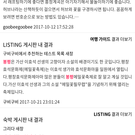
서 래프팅하기에 좋다면 흥정계곡은 아기자기해서 물놀이하기에 좋습니다.
허브나라는 산책하듯이 걸으면서 허브와 꽃을 구경하시면 됩니다. 꼼꼼하게
보려면 번호순으로 보는 방법도 있습니다.…
goobeegoobee
2017-10-12 17:52:28
여행 가이드
결과 더보기
LISTING 게시판 내 결과
구비구비에서 추천하는 테스트 목록
새창
봉평
은 가산 이효석 선생의 고향이자 소설의 배경이기도 한 곳입니다.평창
효석문화제(메밀꽃축제)는 이효석 생가와 효석문화마을 일원에서 열립니
다.평창효석문화제아마 많은 분들이
봉평
메밀꽃축제로 잘 알고 계실 것입니
다.가산 이효석 선생과 그의 소설 "메밀꽃필무렵"을 기념하기 위해 열리는
축제입니다.
구비구비
2017-10-21 23:01:24
LISTING
결과 더보기
숙박 게시판 내 결과
그리다
새창