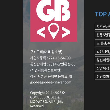
TOP 
치악산/
전통5일
오대천/
알펜시아/
구비구비(대표:김소영)
사업자등록 : 224-15-54799
정선레일
통신판매업 : 2014-강원횡성-50
삼양목장
(사업자등록정보확인)
강원 횡성군 둔내면 둔방로 79
정선알파
goobeegoobee@naver.com
Copyright 2011~2026
GOOBEEGOOBEE &
MOOWABO
.
All Rights
Reserved