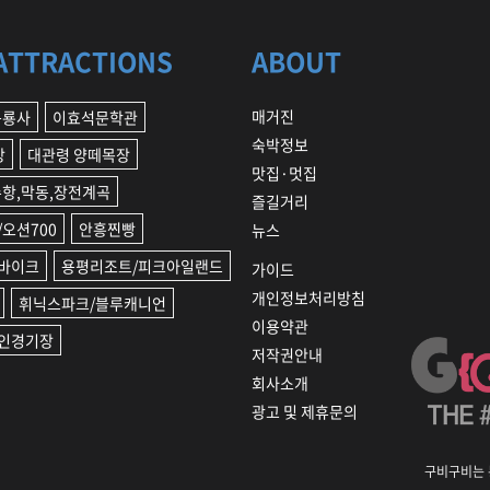
ATTRACTIONS
ABOUT
매거진
구룡사
이효석문학관
숙박정보
장
대관령 양떼목장
맛집·멋집
수항,막동,장전계곡
즐길거리
오션700
안흥찐빵
뉴스
바이크
용평리조트/피크아일랜드
가이드
개인정보처리방침
휘닉스파크/블루캐니언
이용약관
인경기장
저작권안내
회사소개
광고 및 제휴문의
구비구비는 