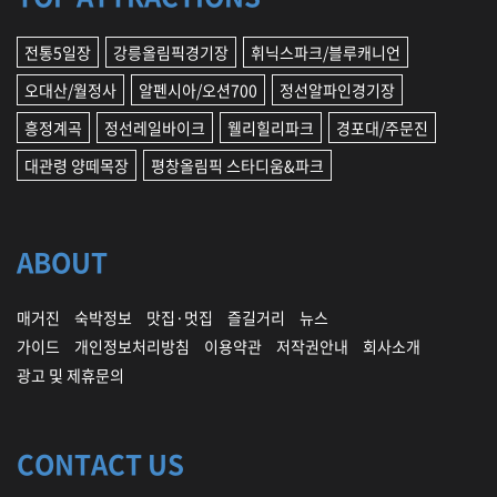
전통5일장
강릉올림픽경기장
휘닉스파크/블루캐니언
오대산/월정사
알펜시아/오션700
정선알파인경기장
흥정계곡
정선레일바이크
웰리힐리파크
경포대/주문진
대관령 양떼목장
평창올림픽 스타디움&파크
ABOUT
매거진
숙박정보
맛집·멋집
즐길거리
뉴스
가이드
개인정보처리방침
이용약관
저작권안내
회사소개
광고 및 제휴문의
CONTACT US