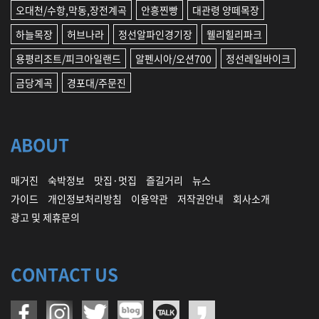
오대천/수항,막동,장전계곡
안흥찐빵
대관령 양떼목장
하늘목장
허브나라
정선알파인경기장
웰리힐리파크
용평리조트/피크아일랜드
알펜시아/오션700
정선레일바이크
금당계곡
경포대/주문진
ABOUT
매거진
숙박정보
맛집·멋집
즐길거리
뉴스
가이드
개인정보처리방침
이용약관
저작권안내
회사소개
광고 및 제휴문의
CONTACT US