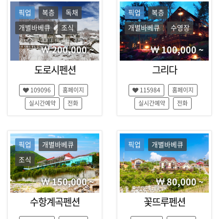
,
여
강
픽업
복층
독채
픽업
복층
행
릉
개별바베큐
조식
개별바베큐
수영장
,
매
정
거
200,000 ~
100,000 ~
선
,
진
도로시펜션
그리다
영
월
,
109096
홈페이지
115984
홈페이지
2
실시간예약
전화
실시간예약
전화
0
1
8
동
픽업
개별바베큐
픽업
개별바베큐
계
올
조식
림
픽
150,000 ~
80,000 ~
,
숙
수항계곡펜션
꽃뜨루펜션
박
,