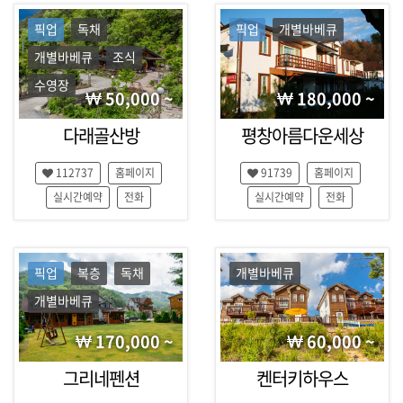
픽업
독채
픽업
개별바베큐
개별바베큐
조식
수영장
50,000 ~
180,000 ~
다래골산방
평창아름다운세상
112737
홈페이지
91739
홈페이지
실시간예약
전화
실시간예약
전화
픽업
복층
독채
개별바베큐
개별바베큐
170,000 ~
60,000 ~
그리네펜션
켄터키하우스