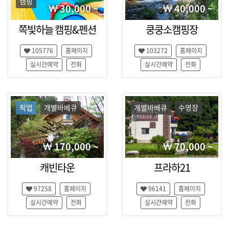
캠핑
,
30,000 ~
40,000 ~
여
행
쪽빛하늘 캠핑&펜션
쿵쿵소캠핑장
팁
,
105776
홈페이지
103272
홈페이지
잡
지
실시간예약
전화
실시간예약
전화
,
예
약
대
픽업
개별바베큐
개별바베큐
수영장
행
170,000 ~
70,000 ~
캐빈타운
프라하21
97258
홈페이지
96141
홈페이지
실시간예약
전화
실시간예약
전화