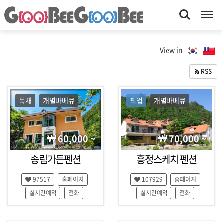
Search
Menu
숙
강
원
박-
View in
,
구
여
RSS
행
비
,
구
가
독채
개별바베큐
픽업
개별바베큐
이
비
드
｜
,
매
＃
60,000 ~
70,000 ~
거
1
진
송림가든펜션
흥정스케치 펜션
,
대
평
97517
홈페이지
107929
홈페이지
한
창
,
실시간예약
전화
실시간예약
전화
민
횡
국
성