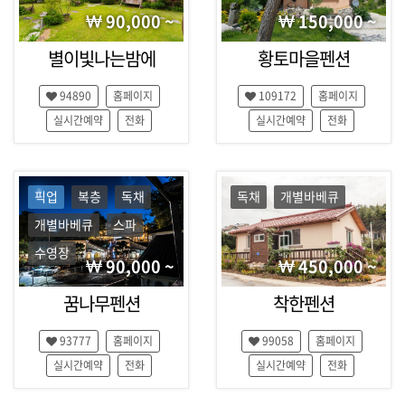
90,000 ~
150,000 ~
별이빛나는밤에
황토마을펜션
94890
홈페이지
109172
홈페이지
실시간예약
전화
실시간예약
전화
픽업
복층
독채
독채
개별바베큐
개별바베큐
스파
수영장
90,000 ~
450,000 ~
꿈나무펜션
착한펜션
93777
홈페이지
99058
홈페이지
실시간예약
전화
실시간예약
전화