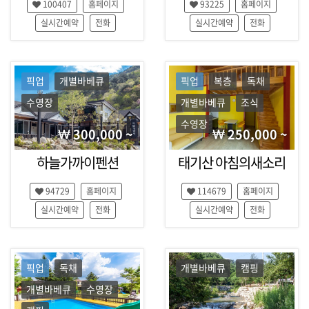
100407
홈페이지
93225
홈페이지
펜
션
실시간예약
전화
실시간예약
전화
,
캠
핑
,
픽업
개별바베큐
픽업
복층
독채
식
수영장
개별바베큐
조식
당
,
수영장
300,000 ~
250,000 ~
맛
집
하늘가까이펜션
태기산 아침의새소리
,
레
저
94729
홈페이지
114679
홈페이지
,
실시간예약
전화
실시간예약
전화
정
보
,
여
픽업
독채
개별바베큐
캠핑
행
코
개별바베큐
수영장
스