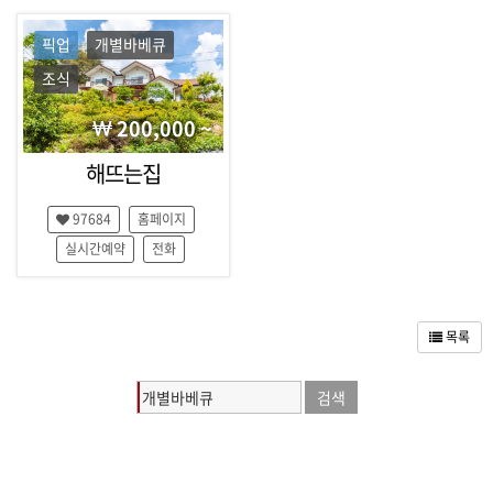
픽업
개별바베큐
조식
200,000 ~
해뜨는집
97684
홈페이지
실시간예약
전화
목록