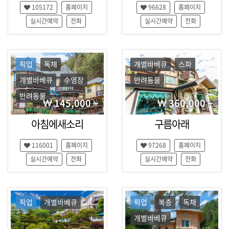
105172
홈페이지
96628
홈페이지
실시간예약
전화
실시간예약
전화
픽업
독채
개별바베큐
스파
개별바베큐
수영장
반려동물
반려동물
145,000 ~
360,000 ~
아침에새소리
구름아래
116001
홈페이지
97268
홈페이지
실시간예약
전화
실시간예약
전화
픽업
개별바베큐
픽업
복층
독채
개별바베큐