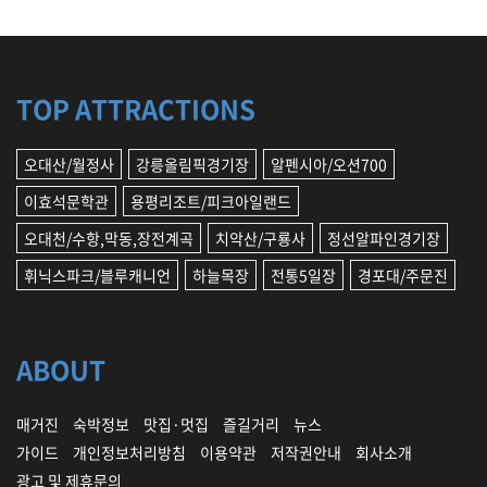
TOP ATTRACTIONS
오대산/월정사
강릉올림픽경기장
알펜시아/오션700
이효석문학관
용평리조트/피크아일랜드
오대천/수항,막동,장전계곡
치악산/구룡사
정선알파인경기장
휘닉스파크/블루캐니언
하늘목장
전통5일장
경포대/주문진
ABOUT
매거진
숙박정보
맛집·멋집
즐길거리
뉴스
가이드
개인정보처리방침
이용약관
저작권안내
회사소개
광고 및 제휴문의