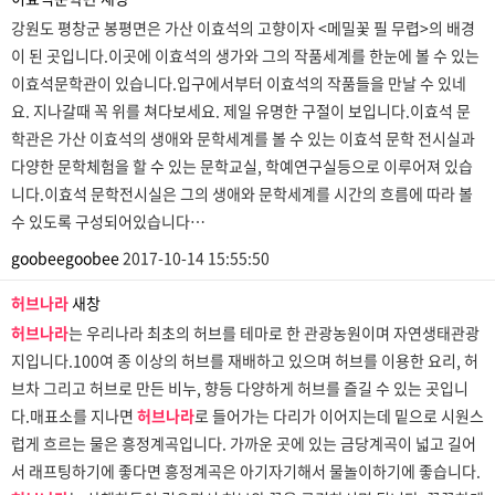
강원도 평창군 봉평면은 가산 이효석의 고향이자 <메밀꽃 필 무렵>의 배경
이 된 곳입니다.이곳에 이효석의 생가와 그의 작품세계를 한눈에 볼 수 있는
이효석문학관이 있습니다.입구에서부터 이효석의 작품들을 만날 수 있네
요. 지나갈때 꼭 위를 쳐다보세요. 제일 유명한 구절이 보입니다.이효석 문
학관은 가산 이효석의 생애와 문학세계를 볼 수 있는 이효석 문학 전시실과
다양한 문학체험을 할 수 있는 문학교실, 학예연구실등으로 이루어져 있습
니다.이효석 문학전시실은 그의 생애와 문학세계를 시간의 흐름에 따라 볼
수 있도록 구성되어있습니다…
goobeegoobee
2017-10-14 15:55:50
허브나라
새창
허브나라
는 우리나라 최초의 허브를 테마로 한 관광농원이며 자연생태관광
지입니다.100여 종 이상의 허브를 재배하고 있으며 허브를 이용한 요리, 허
브차 그리고 허브로 만든 비누, 향등 다양하게 허브를 즐길 수 있는 곳입니
다.매표소를 지나면
허브나라
로 들어가는 다리가 이어지는데 밑으로 시원스
럽게 흐르는 물은 흥정계곡입니다. 가까운 곳에 있는 금당계곡이 넓고 길어
서 래프팅하기에 좋다면 흥정계곡은 아기자기해서 물놀이하기에 좋습니다.