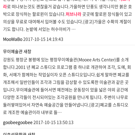
라
로 떠나보는것도 괜찮을거 같습니다.가을하면 단풍도 생각나지만 붉은 호
박으로 장식하는 할로윈이 있습니다.
허브나라
곳곳에 할로윈 장식들이 있고
의상을 무료로 대여해서 입어볼 수도 있습니다.{광고}가을은 수확의 계절이
기도 합니다. 논밭에 서있는 허수아비가 …
MooWaBo
2017-10-15 14:19:43
무이예술관
새창
강원도 평창군 봉평에 있는 평창무이예술관(Mooee Arts Center)를 소개
합니다.2001 년 폐교 스튜디오 프로그램 중 하나로 개관하여 조각, 도예, 회
화, 서예가 함께하는 작업실이자 오픈 스튜디오입니다.쉽게 말하면 폐교를
개조해서 일반인들이 조각과 그림을 감상할 수 있도록한 미술관과 같은 곳
입니다.무이예술관에 들어서면 예전에는 운동장이 었을 넓은 야외 공간에
다양한 조각들이 전시되어있는 조각공원을 만나게 됩니다. 주변이 나무로
둘러쌓여있어서 자연속 예술공간을 만들어냅니다.{광고}폐교를 스튜디오
로 개조한 예술관이라 내부로 들…
goobeegoobee
2017-10-15 13:50:13
이효석문학관
새창