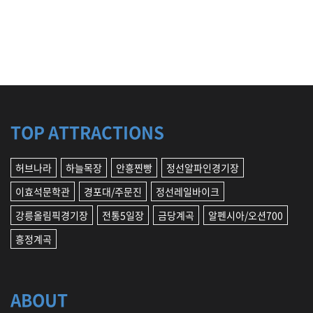
TOP ATTRACTIONS
허브나라
하늘목장
안흥찐빵
정선알파인경기장
이효석문학관
경포대/주문진
정선레일바이크
강릉올림픽경기장
전통5일장
금당계곡
알펜시아/오션700
흥정계곡
ABOUT