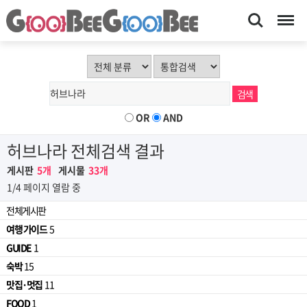
Search
Menu
OR
AND
허브나라 전체검색 결과
게시판
5개
게시물
33개
1/4 페이지 열람 중
전체게시판
여행 가이드
5
GUIDE
1
숙박
15
맛집·멋집
11
FOOD
1