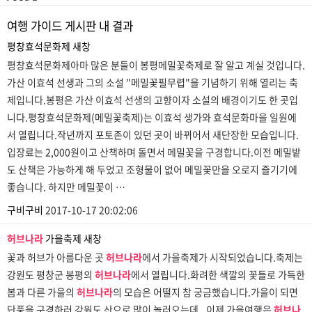
여행 가이드 게시판 내 결과
평창효석문화제
새창
평창효석문화제아마 많은 분들이 봉평메밀꽃축제로 잘 알고 계실 것입니다.
가산 이효석 선생과 그의 소설 "메밀꽃필무렵"을 기념하기 위해 열리는 축
제입니다.봉평은 가산 이효석 선생의 고향이자 소설의 배경이기도 한 곳입
니다.평창효석문화제(메밀꽃축제)는 이효석 생가와 효석문화마을 일원에
서 열립니다.작년까지 포토존이 있던 곳이 바뀌어서 새단장한 모습입니다.
입장료는 2,000원이고 산책하며 돌면서 메밀꽃을 구경합니다.이전 메밀밭
도 산책은 가능하게 해 두었고 조형물이 없어 메밀꽃만을 오로지 즐기기에
좋습니다. 하지만 메밀꽃이 …
구비구비
2017-10-17 20:02:06
허브나라
가을축제
새창
꽃과 허브가 아름다운 곳
허브나라
에서 가을축제가 시작되었습니다.축제는
강원도 평창군 봉평의
허브나라
에서 열립니다.화려한 색깔의 꽃들로 가득한
봄과 다른 가을의
허브나라
의 모습은 어떨지 참 궁금했습니다.가을이 되면
단풍을 구경하러 강원도 산으로 많이 놀러오는데.. 이제 가을여행은
허브나